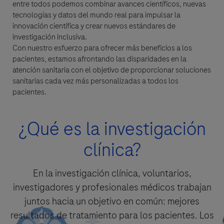
Genentech, a
entre todos podemos combinar avances científicos, nuevas
member of the Roche Group
tecnologías y datos del mundo real para impulsar la
innovación científica y crear nuevos estándares de
investigación inclusiva.
Detalles de la Pregunta
Con nuestro esfuerzo para ofrecer más beneficios a los
pacientes, estamos afrontando las disparidades en la
Pregunta
atención sanitaria con el objetivo de proporcionar soluciones
For Visitors from United States, our Privacy Statement can be reviewed
sanitarias cada vez más personalizadas a todos los
below:
pacientes.
https://www.gene.com/privacy-policy
By clicking “Accept and Send”, you confirm that you have read and agree to
For Visitors from Canada, our Privacy Statement can be reviewed below:
Roche’s legal and privacy conditions.
http://www.rochecanada.com/en/content/footer-items/privacy.html
¿Qué es la investigación
clínica?
En la investigación clínica, voluntarios,
investigadores y profesionales médicos trabajan
Aceptar y Enviar
Seleccione su opción de contacto*
juntos hacia un objetivo en común: mejores
resultados de tratamiento para los pacientes. Los
Aceptar y Enviar