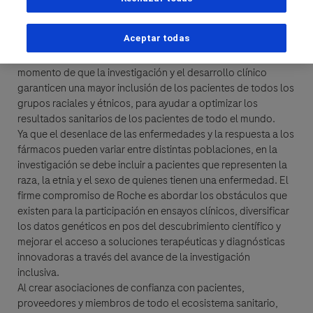
todos los pacientes es una parte fundamental de nuestra
Apellido
misión, y estamos comprometidos a ser líderes del sector en
Datos Personales
Aceptar todas
ofrecer resultados sanitarios mejores a todas las personas.
lblFpPhoneNumber
Vivimos en un mundo cada vez más diverso, por lo que es el
Nombre
momento de que la investigación y el desarrollo clínico
Correo electrónico
garanticen una mayor inclusión de los pacientes de todos los
grupos raciales y étnicos, para ayudar a optimizar los
resultados sanitarios de los pacientes de todo el mundo.
Correo electrónico
Ya que el desenlace de las enfermedades y la respuesta a los
Apellido
fármacos pueden variar entre distintas poblaciones, en la
investigación se debe incluir a pacientes que representen la
Detalles del Mensaje
raza, la etnia y el sexo de quienes tienen una enfermedad. El
firme compromiso de Roche es abordar los obstáculos que
existen para la participación en ensayos clínicos, diversificar
Correo electrónico
Asunto
los datos genéticos en pos del descubrimiento científico y
When can we call you during (Free service) - Pacific Standard
When can we call you during (Free service) - Pacific Standard
mejorar el acceso a soluciones terapéuticas y diagnósticas
Time?
innovadoras a través del avance de la investigación
inclusiva.
6:00 am - 9:00 am
9:00 am - 1:00 pm
Mensaje
Al crear asociaciones de confianza con pacientes,
proveedores y miembros de todo el ecosistema sanitario,
1:00 pm - 3:00 pm
Who are you?