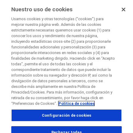
UnaOpciónParaTi
Nuestro uso de cookies
by Roche
Usamos cookies y otras tecnologías (“cookies”) para
mejorar nuestra página web. Además de las cookies
estrictamente necesarias queremos usar cookies (1) para
Cerrar
conocer los usos y rendimiento de nuestra página,
About Clinical Trials
incluyendo estadísticas cross-site (2) para proporcionarle
Advancing Inclusive Research®
funcionalidades adicionales y personalización (3) para
Cerrar
Cerrar
Cerrar
proporcionarle interacciones en redes sociales y (4) para
finalidades de marketing dirigido. Haciendo click en “Acepto
Directly contact the sponsor for questions
todas”, permite el uso de todas las cookies y el
correspondiente tratamiento de datos que puede incluir la
información sobre su navegador y dirección IP, así como la
Advancing Inclusive Research®
divulgación de datos personales a terceros, como se
Directly contact Roche for questions
Contact the hospital directly
Request a call back
describe más ampliamente en nuestra Política de
Privacidad/Cookies. Para más información, configuración y
Datos Personales
Nombre
retirada de su consentimiento, por favor haga click en
“Preferencias de Cookies”.
Política de cookies
País
Nombre
Configuración de cookies
, selected
Colombia
Apellido
En Roche, creemos que mejorar los resultados sanitarios de
Rechazar todas