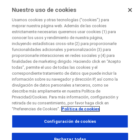
UnaOpciónParaTi
Nuestro uso de cookies
by Roche
Usamos cookies y otras tecnologías (“cookies”) para
mejorar nuestra página web. Además de las cookies
estrictamente necesarias queremos usar cookies (1) para
Cerrar
conocer los usos y rendimiento de nuestra página,
About Clinical Trials
incluyendo estadísticas cross-site (2) para proporcionarle
¿Qué es un estudio clínico?
funcionalidades adicionales y personalización (3) para
Cerrar
Cerrar
Cerrar
proporcionarle interacciones en redes sociales y (4) para
finalidades de marketing dirigido. Haciendo click en “Acepto
Directly contact the sponsor for questions
todas”, permite el uso de todas las cookies y el
correspondiente tratamiento de datos que puede incluir la
información sobre su navegador y dirección IP, así como la
¿Qué es un estudio clínico?
divulgación de datos personales a terceros, como se
Directly contact Roche for questions
Contact the hospital directly
Request a call back
describe más ampliamente en nuestra Política de
Privacidad/Cookies. Para más información, configuración y
Datos Personales
Nombre
retirada de su consentimiento, por favor haga click en
“Preferencias de Cookies”.
Política de cookies
País
Nombre
Configuración de cookies
, selected
Colombia
Apellido
Rechazar todas