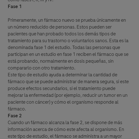
Fase 1
I consent to my data being processed for the purpose of
responding to my inquiry and in accordance with the Roche
Primeramente, un fármaco nuevo se prueba únicamente en
Privacy Policy & Privacy Notice for Pharmacovigilance.
un número reducido de personas. Estos pueden ser
pacientes que han probado todos los demás tipos de
tratamiento para su trastorno o voluntarios sanos. Esta es la
denominada fase 1 del estudio. Todas las personas que
participan en un estudio en fase 1 reciben el fármaco que se
está probando, normalmente en dosis pequeñas, sin
compararlo con otro tratamiento.
Este tipo de estudio ayuda a determinar la cantidad de
fármaco que se puede administrar de manera segura, si este
produce efectos secundarios, si el tratamiento puede
Aceptar y Enviar
mejorar la enfermedad (por ejemplo, reducir un tumor en un
paciente con cáncer) y cómo el organismo responde al
fármaco.
Fase 2
Cuando un fármaco alcanza la fase 2, se dispone de más
información acerca de cómo este afecta al organismo. En
este tipo de estudio, el fármaco se administra a un mayor