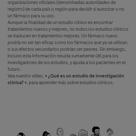
organizaciones oficiales (denominadas autoridades de
registro) de cada país o región para decidir si autorizar o no
un fármaco para su uso.
Aunque la finalidad de un estudio clínico es encontrar
Detalles de la Pregunta
tratamientos nuevos y mejores, no todos los estudios clínicos
se traducen en tratamientos mejores. Un fármaco nuevo
Pregunta
podría no ser tan eficaz como los fármacos que ya se utilizan,
For Visitors from United States, our Privacy Statement can be reviewed
o sus efectos secundarios podrían ser peores. Sin embargo,
below:
incluso esta información resulta sumamente útil para los
https://www.gene.com/privacy-policy
By clicking “Accept and Send”, you confirm that you have read and agree to
investigadores de los estudios, y ayuda a los pacientes en el
For Visitors from Canada, our Privacy Statement can be reviewed below:
Roche’s legal and privacy conditions.
futuro.
http://www.rochecanada.com/en/content/footer-items/privacy.html
Vea nuestro vídeo,
« ¿Qué es un estudio de investigación
clínica? »
, para aprender más sobre estudios clínicos.
Aceptar y Enviar
Seleccione su opción de contacto*
Aceptar y Enviar