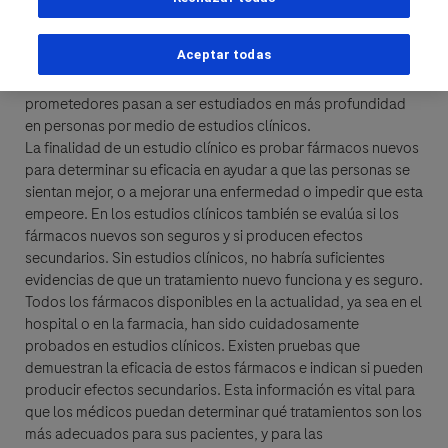
¿Qué es un estudio clínico?
Apellido
Los estudios clínicos son estudios de investigación médica
Datos Personales
Aceptar todas
en los que participan personas. Los fármacos nuevos
lblFpPhoneNumber
primero se estudian en un laboratorio, y los que parecen
Nombre
prometedores pasan a ser estudiados en más profundidad
Correo electrónico
en personas por medio de estudios clínicos.
La finalidad de un estudio clínico es probar fármacos nuevos
para determinar su eficacia en ayudar a que las personas se
Correo electrónico
sientan mejor, o a mejorar una enfermedad o impedir que esta
Apellido
empeore. En los estudios clínicos también se evalúa si los
fármacos nuevos son seguros y si producen efectos
Detalles del Mensaje
secundarios. Sin estudios clínicos, no habría suficientes
evidencias de que un tratamiento nuevo funciona y es seguro.
Todos los fármacos disponibles en la actualidad, ya sea en el
Correo electrónico
Asunto
hospital o en la farmacia, han sido cuidadosamente
When can we call you during (Free service) - Pacific Standard
When can we call you during (Free service) - Pacific Standard
probados en estudios clínicos. Existen pruebas que
Time?
demuestran la eficacia de estos fármacos e indican si pueden
producir efectos secundarios. Esta información es vital para
6:00 am - 9:00 am
9:00 am - 1:00 pm
Mensaje
que los médicos puedan determinar qué tratamientos son los
más adecuados para sus pacientes, y para las
1:00 pm - 3:00 pm
Who are you?