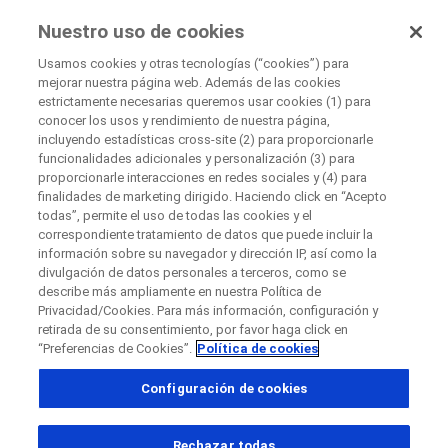
UnaOpciónParaTi
Nuestro uso de cookies
by Roche
Usamos cookies y otras tecnologías (“cookies”) para
mejorar nuestra página web. Además de las cookies
+
estrictamente necesarias queremos usar cookies (1) para
Cerrar
conocer los usos y rendimiento de nuestra página,
−
incluyendo estadísticas cross-site (2) para proporcionarle
funcionalidades adicionales y personalización (3) para
Cerrar
Cerrar
Cerrar
proporcionarle interacciones en redes sociales y (4) para
finalidades de marketing dirigido. Haciendo click en “Acepto
Directly contact the sponsor for questions
todas”, permite el uso de todas las cookies y el
correspondiente tratamiento de datos que puede incluir la
información sobre su navegador y dirección IP, así como la
Buscar centros de investigación participantes
divulgación de datos personales a terceros, como se
Directly contact Roche for questions
Contact the hospital directly
Request a call back
describe más ampliamente en nuestra Política de
Privacidad/Cookies. Para más información, configuración y
Datos Personales
Nombre
retirada de su consentimiento, por favor haga click en
“Preferencias de Cookies”.
Política de cookies
País
Nombre
Configuración de cookies
, selected
Colombia
Apellido
Rechazar todas