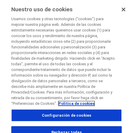
UnaOpciónParaTi
Nuestro uso de cookies
by Roche
Usamos cookies y otras tecnologías (“cookies”) para
mejorar nuestra página web. Además de las cookies
+
estrictamente necesarias queremos usar cookies (1) para
Cerrar
conocer los usos y rendimiento de nuestra página,
−
incluyendo estadísticas cross-site (2) para proporcionarle
funcionalidades adicionales y personalización (3) para
Cerrar
Cerrar
Cerrar
proporcionarle interacciones en redes sociales y (4) para
finalidades de marketing dirigido. Haciendo click en “Acepto
Directly contact the sponsor for questions
todas”, permite el uso de todas las cookies y el
correspondiente tratamiento de datos que puede incluir la
información sobre su navegador y dirección IP, así como la
Buscar centros de investigación participantes
divulgación de datos personales a terceros, como se
Directly contact Roche for questions
Contact the hospital directly
Request a call back
describe más ampliamente en nuestra Política de
Privacidad/Cookies. Para más información, configuración y
Datos Personales
Nombre
retirada de su consentimiento, por favor haga click en
“Preferencias de Cookies”.
Política de cookies
País
Nombre
Configuración de cookies
, selected
Colombia
Apellido
Rechazar todas