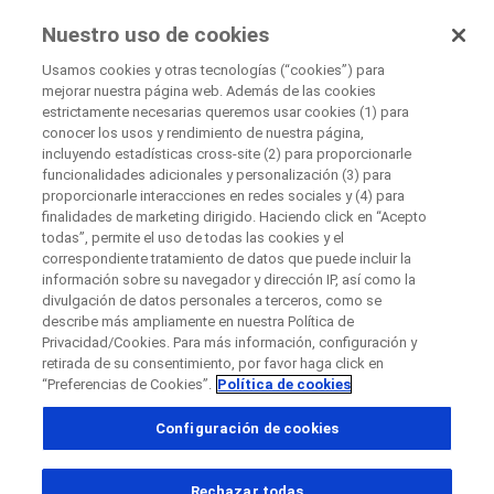
UnaOpciónParaTi
Nuestro uso de cookies
by Roche
Usamos cookies y otras tecnologías (“cookies”) para
mejorar nuestra página web. Además de las cookies
estrictamente necesarias queremos usar cookies (1) para
Cerrar
conocer los usos y rendimiento de nuestra página,
incluyendo estadísticas cross-site (2) para proporcionarle
+
funcionalidades adicionales y personalización (3) para
Cerrar
Cerrar
Cerrar
proporcionarle interacciones en redes sociales y (4) para
−
finalidades de marketing dirigido. Haciendo click en “Acepto
Directly contact the sponsor for questions
todas”, permite el uso de todas las cookies y el
correspondiente tratamiento de datos que puede incluir la
información sobre su navegador y dirección IP, así como la
divulgación de datos personales a terceros, como se
Directly contact Roche for questions
Contact the hospital directly
Request a call back
describe más ampliamente en nuestra Política de
Privacidad/Cookies. Para más información, configuración y
Datos Personales
Buscar centros de investigación participantes
Nombre
retirada de su consentimiento, por favor haga click en
“Preferencias de Cookies”.
Política de cookies
País
Nombre
Configuración de cookies
, selected
Colombia
Apellido
Rechazar todas