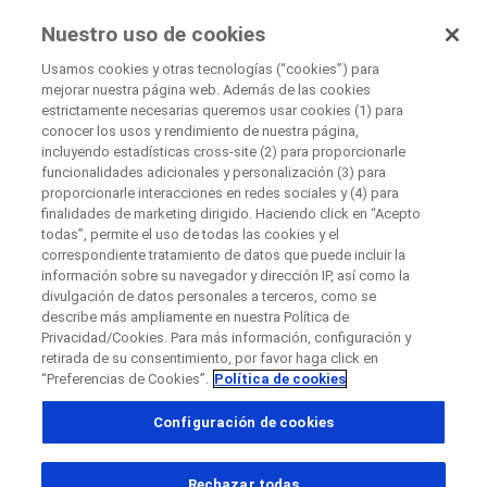
UnaOpciónParaTi
Nuestro uso de cookies
by Roche
Usamos cookies y otras tecnologías (“cookies”) para
mejorar nuestra página web. Además de las cookies
+
estrictamente necesarias queremos usar cookies (1) para
Cerrar
conocer los usos y rendimiento de nuestra página,
−
incluyendo estadísticas cross-site (2) para proporcionarle
funcionalidades adicionales y personalización (3) para
Cerrar
Cerrar
Cerrar
proporcionarle interacciones en redes sociales y (4) para
finalidades de marketing dirigido. Haciendo click en “Acepto
Directly contact the sponsor for questions
todas”, permite el uso de todas las cookies y el
correspondiente tratamiento de datos que puede incluir la
información sobre su navegador y dirección IP, así como la
Buscar centros de investigación participantes
divulgación de datos personales a terceros, como se
Directly contact Roche for questions
Contact the hospital directly
Request a call back
describe más ampliamente en nuestra Política de
Privacidad/Cookies. Para más información, configuración y
Datos Personales
Nombre
retirada de su consentimiento, por favor haga click en
“Preferencias de Cookies”.
Política de cookies
País
Nombre
Configuración de cookies
, selected
Colombia
Apellido
Rechazar todas